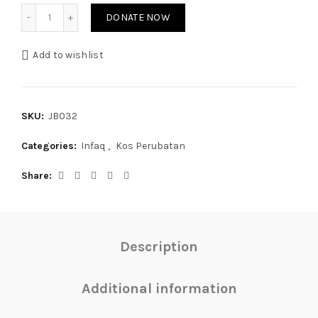
Quantity
through
DONATE NOW
RM1,000.00
Add to wishlist
SKU:
JB032
Categories:
Infaq
,
Kos Perubatan
Share
Description
Additional information