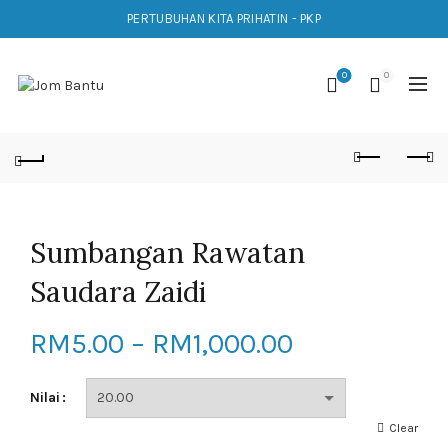
PERTUBUHAN KITA PRIHATIN - PKP
0
0
Sumbangan Rawatan
Saudara Zaidi
Price
RM
5.00
–
RM
1,000.00
range:
Nilai
RM5.00
Clear