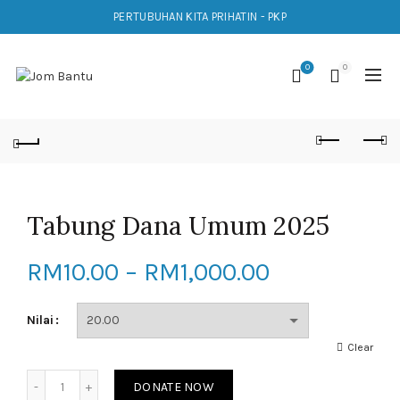
PERTUBUHAN KITA PRIHATIN - PKP
0
0
Tabung Dana Umum 2025
Price
RM
10.00
–
RM
1,000.00
range:
Nilai
RM10.00
Clear
Quantity
through
DONATE NOW